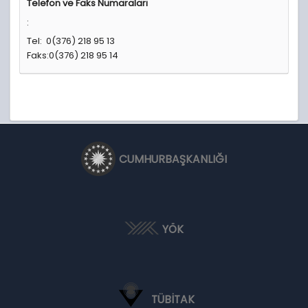
Telefon ve Faks Numaraları
:
Tel: 0(376) 218 95 13
Faks:0(376) 218 95
14
CUMHURBAŞKANLIĞI
YÖK
TÜBİTAK